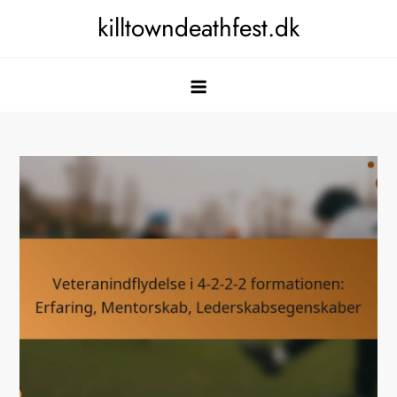
Skip
killtowndeathfest.dk
to
content